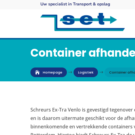
Uw specialist in Transport & opslag
Container afhande
Homepage
$
Logistiek
$
Container afh
Schreurs Ex-Tra Venlo is gevestigd tegenover
en is daarom uitermate geschikt voor de afha
binnenkomende en vertrekkende containers v
Rotterdam. Hiertoe biedt Schreurs Ex-Tra de 