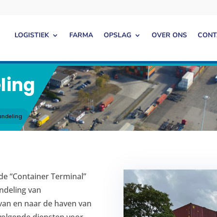
LOGISTIEK
FARMA
OPSLAG
OVER ONS
CONT
ling
andeling
 de “Container Terminal”
ndeling van
an en naar de haven van
volgende diensten voor