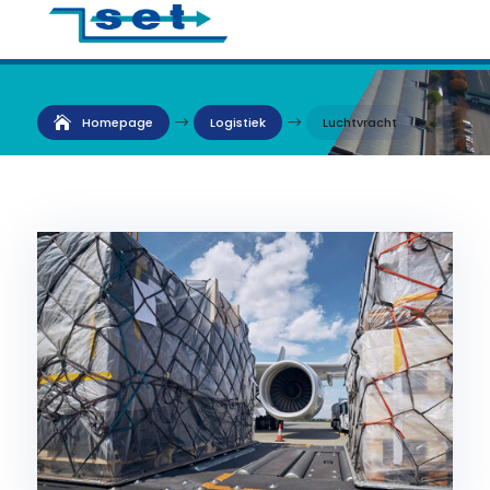
Luchtvracht
Homepage
$
Logistiek
$
Luchtvracht