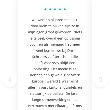
★
★
★
★
★
Wij werken al jaren met SET,
door klein te blijven zijn ze in
ser
mijn ogen groot geworden. Niets
hun 
is te veel, overal een oplossing
zi
voor, en als niemand het meer
m
weet komen we bij Dhr.
mens
Schreurs zelf terecht en die
d
heeft voor 95% altijd een
p
oplossing. Het mooie is ze
erv
hebben een geweldig netwerk
Sc
Europa ( wereld ), waar echt
plek
alles in past kartons, bundels en
Be
natuurlijk de pallets. De jaren
Har
lange samenwerking en het
verg
vertrouwen met elkaar geeft ons
jar